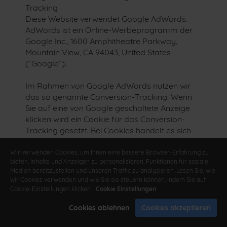
Tracking
Diese Website verwendet Google AdWords.
AdWords ist ein Online-Werbeprogramm der
Google Inc., 1600 Amphitheatre Parkway,
Mountain View, CA 94043, United States
(“Google”).
Im Rahmen von Google AdWords nutzen wir
das so genannte Conversion-Tracking. Wenn
Sie auf eine von Google geschaltete Anzeige
klicken wird ein Cookie für das Conversion-
Tracking gesetzt. Bei Cookies handelt es sich
um kleine Textdateien, die der Internet-Browser
auf dem Computer des Nutzers ablegt. Diese
Wir verwenden Cookies, um Ihnen eine bessere Browser-Erfahrung zu
bieten, Inhalte und Anzeigen zu personalisieren, Funktionen für soziale
Cookies verlieren nach 30 Tagen ihre Gültigkeit
Medien bereitzustellen und unseren Traffic zu analysieren. Lesen Sie, wie
und dienen nicht der persönlichen
wir Cookies verwenden und wie Sie sie steuern können, indem Sie auf
Identifizierung der Nutzer. Besucht der Nutzer
Cookie-Einstellungen klicken.
Cookie Einstellungen
bestimmte Seiten dieser Website und das
Cookie ist noch nicht abgelaufen, können
Cookies ablehnen
Cookies akzeptieren
Google und wir erkennen, dass der Nutzer auf